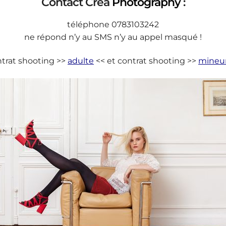
Contact Crea
Photography
:
téléphone 0783103242
ne répond n’y au SMS n’y au appel masqué !
trat shooting >>
adulte
<< et contrat shooting >>
mineu