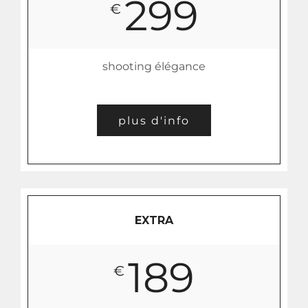
299
€
shooting élégance
plus d'info
EXTRA
189
€