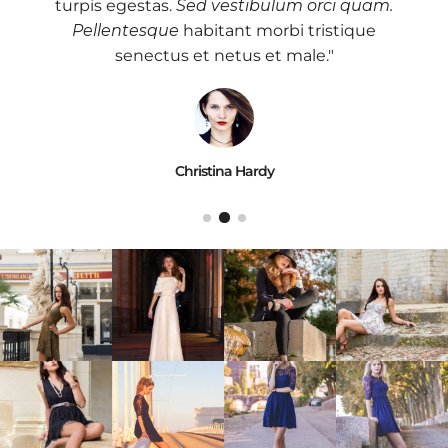
turpis egestas.
Sed vestibulum orci quam.
Pellentesque
habitant morbi tristique
senectus et netus et male."
Christina Hardy
Mark Anthony
Jane Bennett